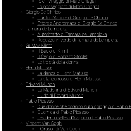
Io e il villaggio di Marc Chagall
La passeggiata di Marc Chagall
Giorgio De Chirico
Canto d’Amore di Giorgio De Chirico
Ettore e Andromaca di Giorgio De Chirico
Tamara de Lempicka
Autoritratto di Tamara de Lempicka
Ragazza in verde di Tamara de Lempicka
Gustav Klimt
Il Bacio di Klimt
Il fregio di Palazzo Stoclet
Le tre età della donna
Henri Matisse
La danza di Henri Matisse
La stanza rossa di Henri Matisse
Edvard Munch
La Madonna di Edvard Munch
L’Urlo di Edvard Munch
Pablo Picasso
Due donne che corrono sulla spiaggia di Pablo 
Guernica di Pablo Picasso
Les demoiselles d’Avignon di Pablo Picasso
Vincent Van Gogh
I Girasoli di Van Gogh