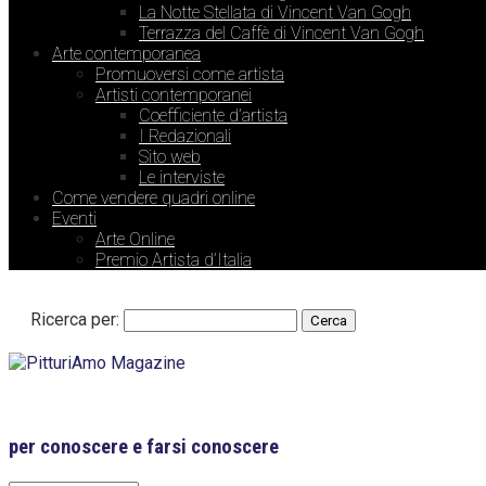
La Notte Stellata di Vincent Van Gogh
Terrazza del Caffè di Vincent Van Gogh
Arte contemporanea
Promuoversi come artista
Artisti contemporanei
Coefficiente d’artista
I Redazionali
Sito web
Le interviste
Come vendere quadri online
Eventi
Arte Online
Premio Artista d’Italia
Ricerca per:
per conoscere e farsi conoscere