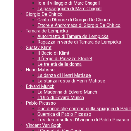
Io e il villaggio di Marc Chagall
La passeggiata di Marc Chagall
Giorgio De Chirico
Canto d’Amore di Giorgio De Chirico
Ettore e Andromaca di Giorgio De Chirico
Tamara de Lempicka
Autoritratto di Tamara de Lempicka
Ragazza in verde di Tamara de Lempicka
Gustav Klimt
Il Bacio di Klimt
Il fregio di Palazzo Stoclet
Le tre età della donna
Henri Matisse
La danza di Henri Matisse
La stanza rossa di Henri Matisse
Edvard Munch
La Madonna di Edvard Munch
L’Urlo di Edvard Munch
Pablo Picasso
Due donne che corrono sulla spiaggia di Pab
Guernica di Pablo Picasso
Les demoiselles d’Avignon di Pablo Picasso
Vincent Van Gogh
I Girasoli di Van Gogh