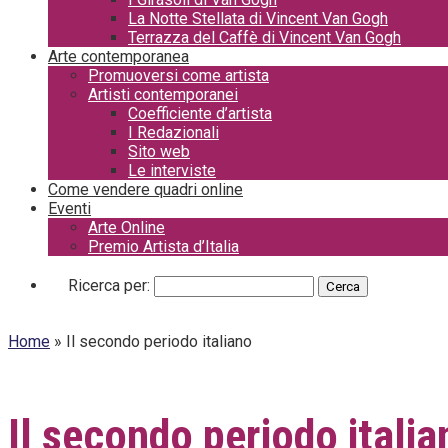
La Notte Stellata di Vincent Van Gogh
Terrazza del Caffè di Vincent Van Gogh
Arte contemporanea
Promuoversi come artista
Artisti contemporanei
Coefficiente d’artista
I Redazionali
Sito web
Le interviste
Come vendere quadri online
Eventi
Arte Online
Premio Artista d’Italia
Ricerca per:
Home
»
Il secondo periodo italiano
Il secondo periodo italia