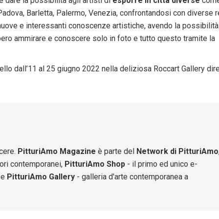
oè dare la possibilità agli artisti di
esporre in città diverse
com
Padova, Barletta, Palermo, Venezia, confrontandosi con diverse r
nuove e interessanti conoscenze artistiche, avendo la possibilità
bero ammirare e conoscere solo in foto e tutto questo tramite la
lo dall’11 al 25 giugno 2022 nella deliziosa Roccart Gallery dire
scere.
PitturiAmo Magazine
è parte del
Network di PitturiAmo
ttori contemporanei,
PitturiAmo Shop
- il primo ed unico e-
 e
PitturiAmo Gallery
- galleria d'arte contemporanea a