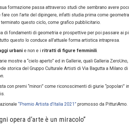
sua formazione passa attraverso studi che sembrano avere poc
 fare con l’arte del dipingere, infatti studia prima come geometra
 terminato questo ciclo, come grafico pubblicitario.
ca di fondamenti di geometria e prospettive per poi passare ai pi
e tutto questo lo conduce all’attuale forma artistica intrapresa.
ggi urbani
e non e i
ritratti di figure femminili
.
arie mostre a “cielo aperto” ed in Gallerie, quali Galleria ZeroUno,
ede storica del Gruppo Culturale Artisti di Via Bagutta a Milano di
on.
sta con premi “minori” come riconoscimenti di giurie “popolari” in
is.
 nazionale
“Premio Artista d’Italia 2021”
promosso da PitturiAmo.
gni opera d’arte è un miracolo”