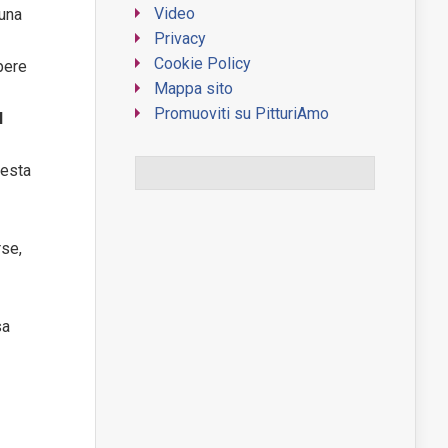
Video
 una
Privacy
Cookie Policy
pere
Mappa sito
Promuoviti su PitturiAmo
l
uesta
WordPress Contact Form
rse,
sa