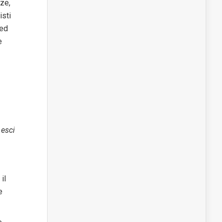
nze,
isti
 ed
è
 esci
il
e