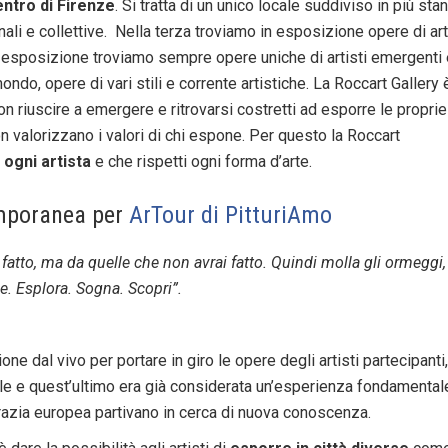
entro di Firenze
. Si tratta di un unico locale suddiviso in più sta
li e collettive. Nella terza troviamo in esposizione opere di art
 esposizione troviamo sempre opere uniche di artisti emergenti
 mondo, opere di vari stili e corrente artistiche. La Roccart Gallery 
non riuscire a emergere e ritrovarsi costretti ad esporre le proprie
on valorizzano i valori di chi espone. Per questo la Roccart
 ogni artista
e che rispetti ogni forma d’arte.
mporanea per
ArTour di PitturiAmo
 fatto, ma da quelle che non avrai fatto. Quindi molla gli ormeggi,
ele. Esplora. Sogna. Scopri”.
one dal vivo per portare in giro le opere degli artisti partecipanti, 
rale e quest’ultimo era già considerata un’esperienza fondamental
ocrazia europea partivano in cerca di nuova conoscenza.