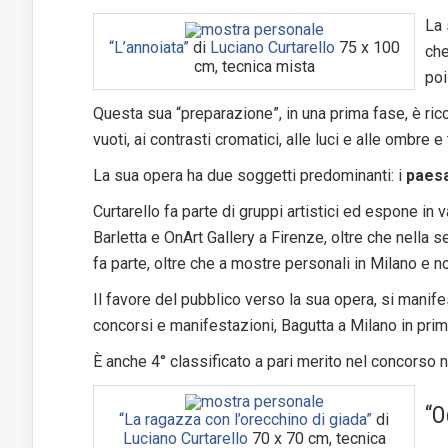
La 
“L’annoiata”
di
Luciano Curtarello
75 x 100
che
cm, tecnica mista
poi
Questa sua “preparazione”, in una prima fase, è ric
vuoti, ai contrasti cromatici, alle luci e alle ombre 
La sua opera ha due soggetti predominanti: i
paesa
Curtarello fa parte di gruppi artistici ed espone in v
Barletta e OnArt Gallery a Firenze, oltre che nella s
fa parte, oltre che a mostre personali in Milano e n
Il favore del pubblico verso la sua opera, si manife
concorsi e manifestazioni, Bagutta a Milano in prim
È anche 4° classificato a pari merito nel concorso
“O
“La ragazza con l’orecchino di giada”
di
Luciano Curtarello
70 x 70 cm, tecnica