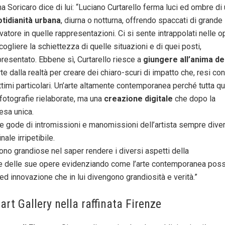
a Soricaro dice di lui: “Luciano Curtarello ferma luci ed ombre di
tidianità urbana
, diurna o notturna, offrendo spaccati di grande
tore in quelle rappresentazioni. Ci si sente intrappolati nelle o
cogliere la schiettezza di quelle situazioni e di quei posti,
presentato. Ebbene sì, Curtarello riesce a
giungere all’anima de
rte dalla realtà per creare dei chiaro-scuri di impatto che, resi con
attimi particolari. Un’arte altamente contemporanea perché tutta q
 fotografie rielaborate, ma una
creazione digitale
che dopo la
esa unica.
te gode di intromissioni e manomissioni dell’artista sempre dive
ale irripetibile.
sono grandiose nel saper rendere i diversi aspetti della
tale delle sue opere evidenziando come l’arte contemporanea pos
ed innovazione che in lui divengono grandiosità e verità.”
art Gallery nella raffinata Firenze