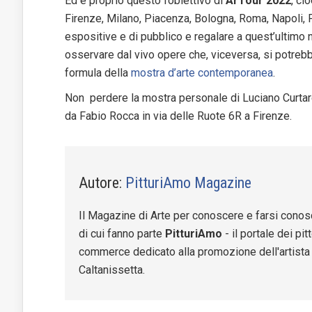
Ed è proprio questo l’obiettivo di
ArTour 2022
, ci
Firenze, Milano, Piacenza, Bologna, Roma, Napoli, 
espositive e di pubblico e regalare a quest’ultimo 
osservare dal vivo opere che, viceversa, si potreb
formula della
mostra d’arte contemporanea
.
Non perdere la mostra personale di Luciano Curtarel
da Fabio Rocca in via delle Ruote 6R a Firenze.
Autore:
PitturiAmo Magazine
Il Magazine di Arte per conoscere e farsi cono
di cui fanno parte
PitturiAmo
- il portale dei pi
commerce dedicato alla promozione dell'artista
Caltanissetta.