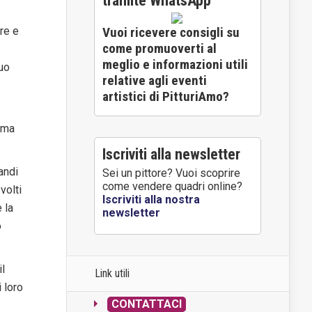
tramite WhatsApp
re e
Vuoi ricevere consigli su
come promuoverti al
meglio e informazioni utili
suo
relative agli eventi
artistici di PitturiAmo?
 ma
Iscriviti alla newsletter
andi
Sei un pittore? Vuoi scoprire
come vendere quadri online?
 volti
Iscriviti alla nostra
 la
newsletter
o
il
Link utili
 loro
CONTATTACI