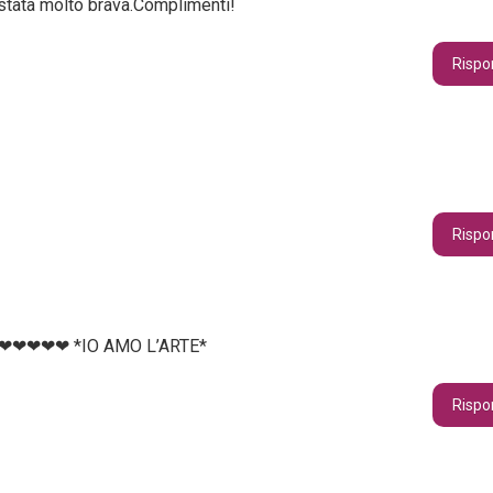
 stata molto brava.Complimenti!
Rispo
Rispo
❤❤❤❤❤❤❤❤❤ *IO AMO L’ARTE*
Rispo