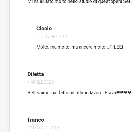
Mi ha aiutato molto nello studio di quest’opera.Sei
Ciccio
7 OTTOBRE 2020
Molto, ma molto, ma ancora molto UTILEE!
Diletta
4 APRILE 2020
Bellissimo. hai fatto un ottimo lavoro. Brava
franco
20 MAGGIO 2019