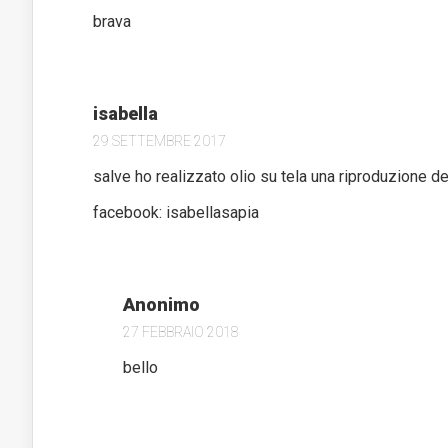
brava
isabella
29 SETTEMBRE 2017
salve ho realizzato olio su tela una riproduzione d
facebook: isabellasapia
Anonimo
27 FEBBRAIO 2018
bello