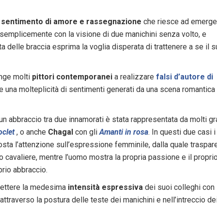
l
sentimento di amore e rassegnazione
che riesce ad emerge
semplicemente con la visione di due manichini senza volto, e
 delle braccia esprima la voglia disperata di trattenere a se il 
inge molti
pittori contemporanei
a realizzare
falsi d’autore di
e una molteplicità di sentimenti generati da una scena romantica
 un abbraccio tra due innamorati è stata rappresentata da molti gr
oclet
, o anche
Chagal
con gli
Amanti in rosa
. In questi due casi i
osta l’attenzione sull’espressione femminile, dalla quale traspare
 cavaliere, mentre l’uomo mostra la propria passione e il propri
prio abbraccio.
mettere la medesima
intensità espressiva
dei suoi colleghi con 
ttraverso la postura delle teste dei manichini e nell’intreccio dei