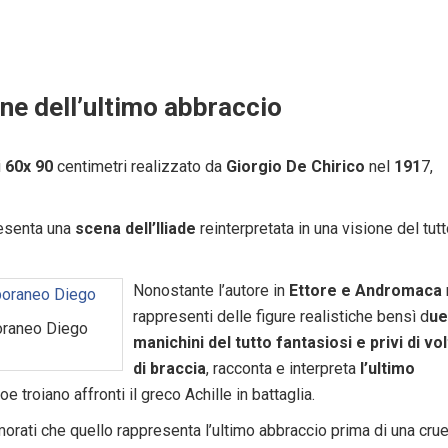
ne dell’ultimo abbraccio
i
60x 90
centimetri realizzato da
Giorgio De Chirico
nel
191
7,
esenta una
scena dell’Iliade
reinterpretata in una visione del tut
Nonostante l’autore in
Ettore e Andromaca
rappresenti delle figure realistiche bensì d
ue
poraneo Diego
manichini del tutto fantasiosi e privi di vo
di braccia
, racconta e interpreta
l’ultimo
e troiano affronti il greco Achille in battaglia.
orati che quello rappresenta l’ultimo abbraccio prima di una cru