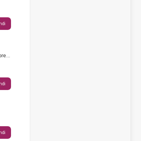
ndi
ore….
ndi
ndi