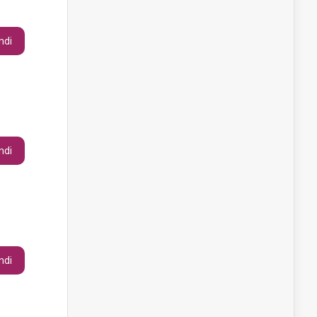
ndi
ndi
ndi