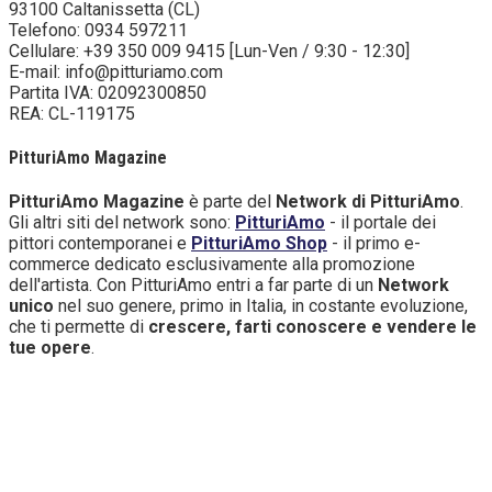
93100 Caltanissetta (CL)
Telefono: 0934 597211
Cellulare: +39 350 009 9415 [Lun-Ven / 9:30 - 12:30]
E-mail: info@pitturiamo.com
Partita IVA: 02092300850
REA: CL-119175
PitturiAmo Magazine
PitturiAmo Magazine
è parte del
Network di PitturiAmo
.
Gli altri siti del network sono:
PitturiAmo
- il portale dei
pittori contemporanei e
PitturiAmo Shop
- il primo e-
commerce dedicato esclusivamente alla promozione
dell'artista. Con PitturiAmo entri a far parte di un
Network
unico
nel suo genere, primo in Italia, in costante evoluzione,
che ti permette di
crescere, farti conoscere e vendere le
tue opere
.
Copyright
- Tutti i contenuti di questa pagina (i testi, le
immagini, la grafica ed il layout) sono di proprietà di
PitturiAmo e tutelati dal diritto d’autore. È pertanto vietato
copiarli, pubblicarli, riscriverli, commercializzarli, distribuirli,
anche soltanto in parte. Tutti i documenti presenti su