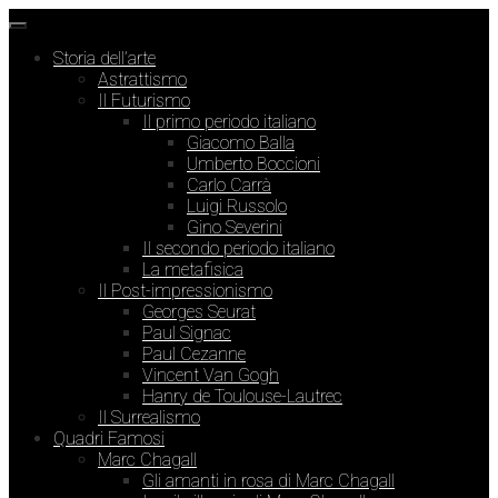
Storia dell’arte
Astrattismo
Il Futurismo
Il primo periodo italiano
Giacomo Balla
Umberto Boccioni
Carlo Carrà
Luigi Russolo
Gino Severini
Il secondo periodo italiano
La metafisica
Il Post-impressionismo
Georges Seurat
Paul Signac
Paul Cezanne
Vincent Van Gogh
Hanry de Toulouse-Lautrec
Il Surrealismo
Quadri Famosi
Marc Chagall
Gli amanti in rosa di Marc Chagall