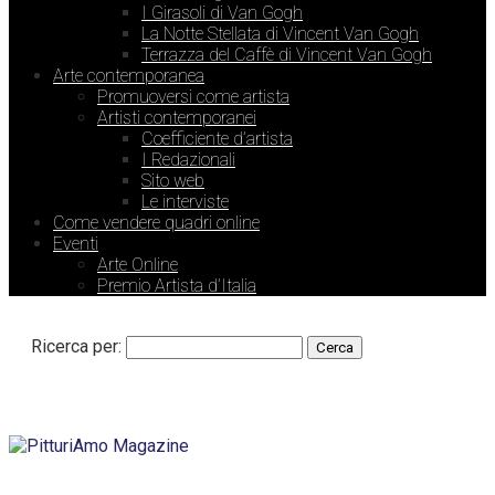
I Girasoli di Van Gogh
La Notte Stellata di Vincent Van Gogh
Terrazza del Caffè di Vincent Van Gogh
Arte contemporanea
Promuoversi come artista
Artisti contemporanei
Coefficiente d’artista
I Redazionali
Sito web
Le interviste
Come vendere quadri online
Eventi
Arte Online
Premio Artista d’Italia
Ricerca per: