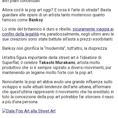
altri piani concettuali.
Allora cos’è la pop art oggi? E cosa è l’arte di strada? Basta
guardare alle opere di un artista tanto misterioso quanto
famoso come
Banksy
.
Lo stile del britannico è duro e ribelle;
sicuramente viaggia ai
confini della legalità
ma, paradossalmente, negli ultimi anni le
sue creazioni sono state battute all’asta a prezzi esorbitanti.
Banksy non glorifica la “modernità”, tutt’altro, la disprezza.
Un’altra figura importante della street art è l’ideatore di
Superflat, il celebre
Takashi Murakami
, artista molto
produttivo che si è sempre ispirato a diversi movimenti, pur
mantenendo un legame molto forte con la pop art.
Nonostante la pop art abbia avuto una grande influenza sullo
sviluppo e sulle attuali tendenze dell’arte urbana, affermare
che quest’ultima rappresenti il movimento che ha ereditato in
toto la concezione della pop art potrebbe far storcere il naso
a più d’una persona.