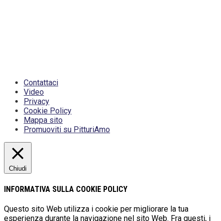
questo sito, disponibili gratuitamente per il download, sono
da intendere esclusivamente per uso personale. Possono
essere ridistribuiti, sempre gratuitamente e senza alcun
fine illecito o commerciale, a condizione che non vengano
alterati in nessuna forma (testi, immagini, grafica, layout),
mantenendo chiaramente PitturiAmo come titolare del
contenuto.
Ogni violazione sarà perseguita secondo la
normativa vigente
.
Contattaci
Video
Privacy
Cookie Policy
Mappa sito
Promuoviti su PitturiAmo
Chiudi
INFORMATIVA SULLA COOKIE POLICY
Questo sito Web utilizza i cookie per migliorare la tua
esperienza durante la navigazione nel sito Web. Fra questi, i