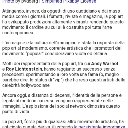
Photo
by pvdberg |
Simplified Pixabay License
Attingendo, invece, da oggetti di uso quotidiano e dai mass
media come i giornali, i fumetti, riviste e magazine, la pop art
ha sviluppato produzioni altamente vibranti, rendendo questo
movimento il cardine su cui si è costruita poi tutta l’arte
contemporanea.
L’immagine e la cultura dell’immagine è stata la risposta della
pop art al modernismo, corrente artistica che i promotori del
movimento “popular” consideravano vuota ed elitaria.
Molti dei rappresentanti della pop art, tra cui
Andy Warhol
e
Roy Lichtenstein
, hanno raggiunto un successo senza
precedenti, sperimentando a loro volta una fama (o, meglio
sarebbe dire, lo status di “vip”) che ha reso questi artisti delle
celebrità hollywoodiane.
Ancora oggi, a distanza di decenni, l’identità delle persone è
legata al modo in cui esse vengono rappresentate nelle
immagini. L’esplosione dei social network dimostra questo
punto di vista.
La pop art, forse più di qualsiasi altro movimento artistico, ha
anticipato questa deriva, illustrando
la persistente importanza