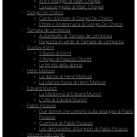
Io e il villaggio di Marc Chagall
La passeggiata di Marc Chagall
Giorgio De Chirico
Canto d’Amore di Giorgio De Chirico
Ettore e Andromaca di Giorgio De Chirico
Tamara de Lempicka
Autoritratto di Tamara de Lempicka
Ragazza in verde di Tamara de Lempicka
Gustav Klimt
Il Bacio di Klimt
Il fregio di Palazzo Stoclet
Le tre età della donna
Henri Matisse
La danza di Henri Matisse
La stanza rossa di Henri Matisse
Edvard Munch
La Madonna di Edvard Munch
L’Urlo di Edvard Munch
Pablo Picasso
Due donne che corrono sulla spiaggia di Pablo
Picasso
Guernica di Pablo Picasso
Les demoiselles d’Avignon di Pablo Picasso
Vincent Van Gogh