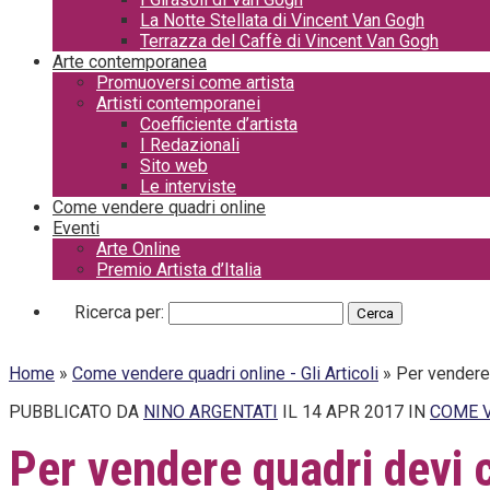
La Notte Stellata di Vincent Van Gogh
Terrazza del Caffè di Vincent Van Gogh
Arte contemporanea
Promuoversi come artista
Artisti contemporanei
Coefficiente d’artista
I Redazionali
Sito web
Le interviste
Come vendere quadri online
Eventi
Arte Online
Premio Artista d’Italia
Ricerca per:
Home
»
Come vendere quadri online - Gli Articoli
»
Per vendere 
PUBBLICATO DA
NINO ARGENTATI
IL 14 APR 2017 IN
COME V
Per vendere quadri devi 