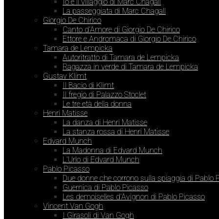
Io e il villaggio di Marc Chagall
La passeggiata di Marc Chagall
Giorgio De Chirico
Canto d’Amore di Giorgio De Chirico
Ettore e Andromaca di Giorgio De Chirico
Tamara de Lempicka
Autoritratto di Tamara de Lempicka
Ragazza in verde di Tamara de Lempicka
Gustav Klimt
Il Bacio di Klimt
Il fregio di Palazzo Stoclet
Le tre età della donna
Henri Matisse
La danza di Henri Matisse
La stanza rossa di Henri Matisse
Edvard Munch
La Madonna di Edvard Munch
L’Urlo di Edvard Munch
Pablo Picasso
Due donne che corrono sulla spiaggia di Pablo 
Guernica di Pablo Picasso
Les demoiselles d’Avignon di Pablo Picasso
Vincent Van Gogh
I Girasoli di Van Gogh