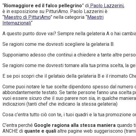
“
Riomaggiore ed il falco pellegrino
” di
Paolo Lazzerini
,
è in esposizione su PitturiAmo. Paolo Lazzerini è
“
Maestro di PitturiAmo
” nella categoria “
Maestri
Internazionali
“
A questo punto dove vai? Sempre nella gelateria A o hai cambi
Se ragioni come me dovresti scegliere la gelateria B.
Supponiamo adesso che continui a chiedere a tante altre persone e
Se ragioni come me dovresti tornare alla tua prima scelta, la gel
E se poi scopri che il gelataio della gelateria B e il rinomato C
Come puoi notare le tue scelte dipendono spesso dal numero del
abbondantemente testato. Se tante persone fanno una scelta pro
vuoi essere sicuro che il suo parere non sia, in qualche maniera,
indicazioni (tanti chef che indicano la stessa gelateria)
Cosa c’entra tutto ciò con te, i tuoi quadri e la tua promozione o
C’entra perché
Google ragiona alla stessa maniera
quando ti
ANCHE di
quante e quali
altre pagine web suggeriscono (tramite