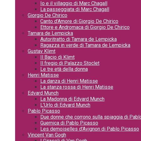
Io e il villaggio di Marc Chagall
La passeggiata di Marc Chagall
Giorgio De Chirico
Canto d’Amore di Giorgio De Chirico
Ettore e Andromaca di Giorgio De Chirico
Tamara de Lempicka
Autoritratto di Tamara de Lempicka
Ragazza in verde di Tamara de Lempicka
Gustav Klimt
Il Bacio di Klimt
Il fregio di Palazzo Stoclet
Le tre età della donna
Henri Matisse
La danza di Henri Matisse
La stanza rossa di Henri Matisse
Edvard Munch
La Madonna di Edvard Munch
L’Urlo di Edvard Munch
Pablo Picasso
Due donne che corrono sulla spiaggia di Pab
Guernica di Pablo Picasso
Les demoiselles d’Avignon di Pablo Picasso
Vincent Van Gogh
I Girasoli di Van Gogh