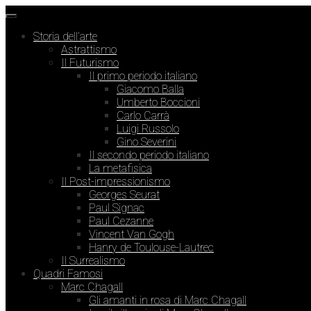
Storia dell’arte
Astrattismo
Il Futurismo
Il primo periodo italiano
Giacomo Balla
Umberto Boccioni
Carlo Carrà
Luigi Russolo
Gino Severini
Il secondo periodo italiano
La metafisica
Il Post-impressionismo
Georges Seurat
Paul Signac
Paul Cezanne
Vincent Van Gogh
Hanry de Toulouse-Lautrec
Il Surrealismo
Quadri Famosi
Marc Chagall
Gli amanti in rosa di Marc Chagall