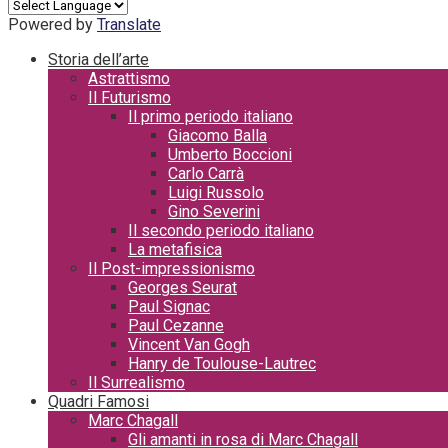
Powered by
Translate
Storia dell’arte
Astrattismo
Il Futurismo
Il primo periodo italiano
Giacomo Balla
Umberto Boccioni
Carlo Carrà
Luigi Russolo
Gino Severini
Il secondo periodo italiano
La metafisica
Il Post-impressionismo
Georges Seurat
Paul Signac
Paul Cezanne
Vincent Van Gogh
Hanry de Toulouse-Lautrec
Il Surrealismo
Quadri Famosi
Marc Chagall
Gli amanti in rosa di Marc Chagall