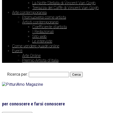
La Notte Stellata di Vincent Van Gogh
Terrazza del Caffè di Vincent Van Gogh
Arte contemporanea
Promuoversi come artista
Artisti contemporanei
Coefficiente d’artista
I Redazionali
Sito web
Le interviste
Come vendere quadri online
Eventi
Arte Online
Premio Artista d’Italia
Ricerca per:
per conoscere e farsi conoscere