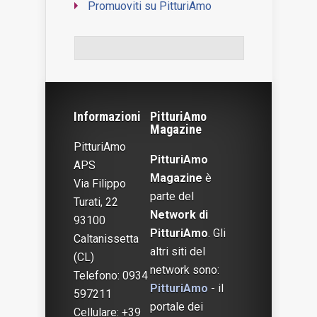
Promuoviti su PitturiAmo
WordPress Contact Form
Informazioni
PitturiAmo
Magazine
PitturiAmo
PitturiAmo
APS
Magazine
è
Via Filippo
parte del
Turati, 22
Network di
93100
PitturiAmo
. Gli
Caltanissetta
altri siti del
(CL)
network sono:
Telefono: 0934
PitturiAmo
- il
597211
portale dei
Cellulare: +39