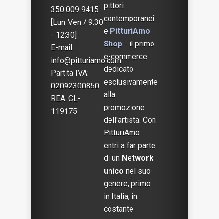
pittori
350 009 9415
contemporanei
[Lun-Ven / 9:30
e
PitturiAmo
- 12:30]
Shop
- il primo
E-mail:
e-commerce
info@pitturiamo.com
dedicato
Partita IVA:
esclusivamente
02092300850
alla
REA: CL-
promozione
119175
dell'artista. Con
PitturiAmo
entri a far parte
di un
Network
unico
nel suo
genere, primo
in Italia, in
costante