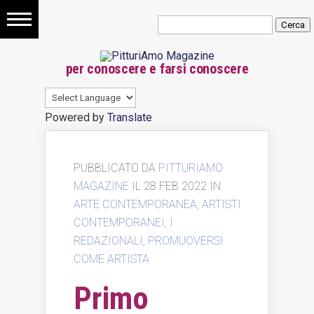
Storia
per conoscere e farsi conoscere
dell’arte
Quadri
Powered by
Translate
Famosi
Arte
PUBBLICATO DA
PITTURIAMO
MAGAZINE
IL 28 FEB 2022 IN
contemporanea
ARTE CONTEMPORANEA
,
ARTISTI
CONTEMPORANEI
,
I
Come
REDAZIONALI
,
PROMUOVERSI
vendere
COME ARTISTA
Primo
quadri