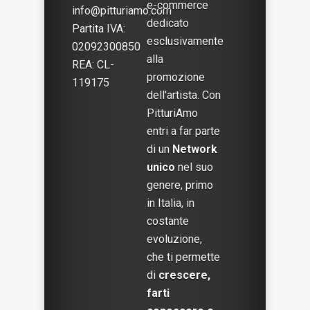
e-commerce
info@pitturiamo.com
dedicato
Partita IVA:
esclusivamente
02092300850
alla
REA: CL-
promozione
119175
dell'artista. Con
PitturiAmo
entri a far parte
di un
Network
unico
nel suo
genere, primo
in Italia, in
costante
evoluzione,
che ti permette
di
crescere,
farti