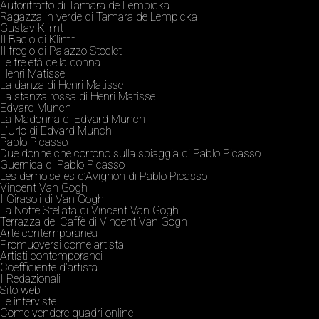
Autoritratto di Tamara de Lempicka
Ragazza in verde di Tamara de Lempicka
Gustav Klimt
Il Bacio di Klimt
Il fregio di Palazzo Stoclet
Le tre età della donna
Henri Matisse
La danza di Henri Matisse
La stanza rossa di Henri Matisse
Edvard Munch
La Madonna di Edvard Munch
L’Urlo di Edvard Munch
Pablo Picasso
Due donne che corrono sulla spiaggia di Pablo Picasso
Guernica di Pablo Picasso
Les demoiselles d’Avignon di Pablo Picasso
Vincent Van Gogh
I Girasoli di Van Gogh
La Notte Stellata di Vincent Van Gogh
Terrazza del Caffè di Vincent Van Gogh
Arte contemporanea
Promuoversi come artista
Artisti contemporanei
Coefficiente d’artista
I Redazionali
Sito web
Le interviste
Come vendere quadri online