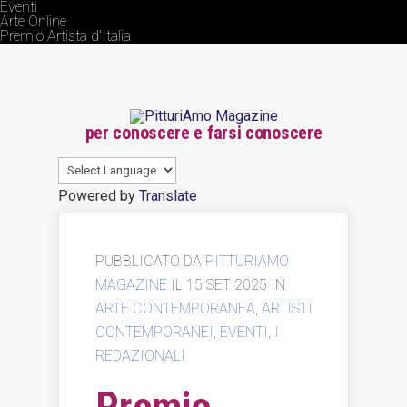
Eventi
Arte Online
Premio Artista d’Italia
per conoscere e farsi conoscere
Powered by
Translate
PUBBLICATO DA
PITTURIAMO
MAGAZINE
IL 15 SET 2025 IN
ARTE CONTEMPORANEA
,
ARTISTI
CONTEMPORANEI
,
EVENTI
,
I
REDAZIONALI
Premio