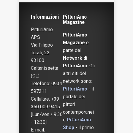
Informazioni
PitturiAmo
Magazine
PitturiAmo
PitturiAmo
APS
Magazine
è
Via Filippo
parte del
Turati, 22
Network di
93100
PitturiAmo
. Gli
Caltanissetta
altri siti del
(CL)
network sono:
Telefono: 0934
PitturiAmo
- il
597211
portale dei
Cellulare: +39
pittori
350 009 9415
contemporanei
[Lun-Ven / 9:30
e
PitturiAmo
- 12:30]
Shop
- il primo
E-mail: