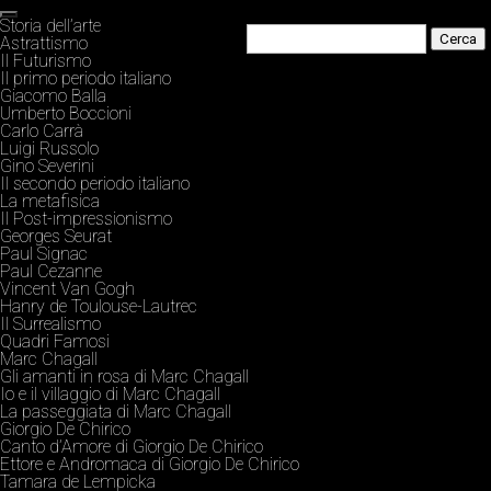
Storia dell’arte
Astrattismo
Il Futurismo
Il primo periodo italiano
Giacomo Balla
Umberto Boccioni
Carlo Carrà
Luigi Russolo
Gino Severini
Il secondo periodo italiano
La metafisica
Il Post-impressionismo
Georges Seurat
Paul Signac
Paul Cezanne
Vincent Van Gogh
Hanry de Toulouse-Lautrec
Il Surrealismo
Quadri Famosi
Marc Chagall
Gli amanti in rosa di Marc Chagall
Io e il villaggio di Marc Chagall
La passeggiata di Marc Chagall
Giorgio De Chirico
Canto d’Amore di Giorgio De Chirico
Ettore e Andromaca di Giorgio De Chirico
Tamara de Lempicka