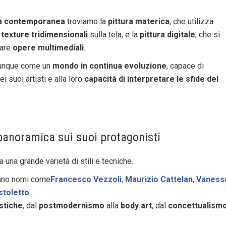
ana contemporanea
troviamo la
pittura materica
, che utilizza
e
texture tridimensionali
sulla tela, e la
pittura digitale
, che si
eare
opere multimediali
.
dunque come un
mondo in continua evoluzione
, capace di
ei suoi artisti e alla loro
capacità di interpretare le sfide del
panoramica sui suoi protagonisti
 una grande varietà di stili e tecniche.
vano nomi come
Francesco Vezzoli
,
Maurizio Cattelan
,
Vaness
stoletto
.
istiche
, dal
postmodernismo
alla
body art
, dal
concettualism