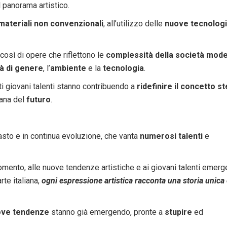
 panorama artistico.
materiali non convenzionali
, all’utilizzo delle
nuove tecnolog
 così di opere che riflettono le
complessità della società mod
tà di genere
, l’
ambiente
e la
tecnologia
.
ti giovani talenti stanno contribuendo a
ridefinire il concetto s
iana del
futuro
.
sto e in continua evoluzione, che vanta
numerosi talenti
e
mento, alle nuove tendenze artistiche e ai giovani talenti emerge
rte italiana,
ogni espressione artistica racconta una storia unica
ove tendenze
stanno già emergendo, pronte a
stupire
ed