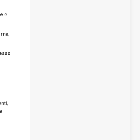
ie
e
erna
,
tesso
nti,
 e