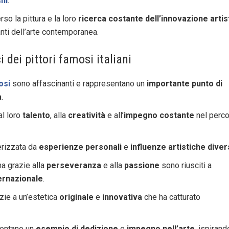
hi
.
rso la pittura e la loro
ricerca costante dell’innovazione artis
nti dell’arte contemporanea.
i dei pittori famosi italiani
osi
sono affascinanti e rappresentano un
importante punto di
a
.
al loro
talento
, alla
creatività
e all’
impegno costante
nel perc
terizzata da
esperienze personali
e
influenze artistiche dive
 ma grazie alla
perseveranza
e alla
passione
sono riusciti a
ernazionale
.
azie a un’estetica
originale
e
innovativa
che ha catturato
entano un
esempio di dedizione
e
impegno nell’arte
, ispirand