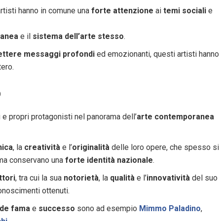
 artisti hanno in comune una
forte attenzione
ai
temi sociali
e
ranea
e il
sistema dell’arte stesso
.
mettere messaggi profondi
ed emozionanti, questi artisti hanno
tero.
o
e propri protagonisti nel panorama dell’
arte contemporanea
nica
, la
creatività
e l’
originalità
delle loro opere, che spesso si
a conservano una
forte identità nazionale
.
ttori
, tra cui la sua
notorietà
, la
qualità
e l’
innovatività
del suo
onoscimenti ottenuti.
de fama
e
successo
sono ad esempio
Mimmo Paladino
,