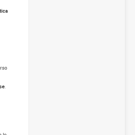
tica
orso
rse
.
o le