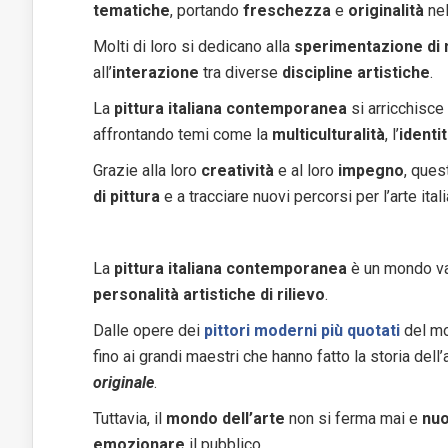
tematiche
, portando
freschezza
e
originalità
nel
Molti di loro si dedicano alla
sperimentazione di 
all’
interazione
tra diverse
discipline artistiche
.
La
pittura italiana contemporanea
si arricchisce
affrontando temi come la
multiculturalità
, l’
identi
Grazie alla loro
creatività
e al loro
impegno
, ques
di pittura
e a tracciare nuovi percorsi per l’arte ital
La
pittura italiana contemporanea
è un mondo va
personalità artistiche di rilievo
.
Dalle opere dei
pittori moderni più quotati
del mo
fino ai grandi maestri che hanno fatto la storia dell’a
originale
.
Tuttavia, il
mondo dell’arte
non si ferma mai e
nu
emozionare
il pubblico.