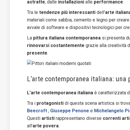
astratte
, dalle
installazioni
alle
performance
.
Tra le
tendenze più interessanti
dell’
arte itali
materiali come sabbia, cemento e legno per crear
avvale di software e dispositivi tecnologici per cr
La
pittura italiana contemporanea
si presenta 
rinnovarsi costantemente
grazie alla creatività d
presente
.
L’arte contemporanea italiana: una 
L’arte contemporanea italiana
è caratterizzata da
Tra i
protagonisti
di questa scena artistica si tro
Beecroft
,
Giuseppe Penone
e
Michelangelo Pi
Questi
artisti
rappresentano diverse
correnti art
all’
arte povera
.