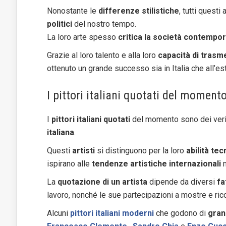
Nonostante le
differenze stilistiche
, tutti questi
politici
del nostro tempo.
La loro arte spesso
critica la società contempo
Grazie al loro talento e alla loro
capacità di tras
ottenuto un grande successo sia in Italia che all’es
I pittori italiani quotati del moment
I
pittori italiani quotati
del momento sono dei veri 
italiana
.
Questi
artisti
si distinguono per la loro
abilità tec
ispirano alle
tendenze artistiche internazionali
m
La
quotazione di un artista
dipende da diversi
fa
lavoro, nonché le sue partecipazioni a mostre e ric
Alcuni
pittori italiani moderni
che godono di
gran