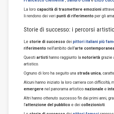
Francesco Clemente
,
Sandro Chia
e
Enzo Cucc
La loro
capacità di trasmettere emozioni
attrave
li rendono dei veri
punti di riferimento
per gli ama
Storie di successo: i percorsi artistic
Le
storie di successo
dei
pittori italiani più fam
riferimento
nell’ambito dell’
arte contemporane
Questi
artisti
hanno raggiunto la
notorietà
grazie 
artistico.
Ognuno di loro ha seguito una
strada unica
, carat
Alcuni hanno iniziato la loro carriera con difficoltà,
emergere
nel panorama artistico
nazionale
e
int
Altri hanno ottenuto successo fin dai primi anni, gr
l’
attenzione del pubblico
e dei
collezionisti
.
Le
storie di successo
dei
pittori famosi
rappres