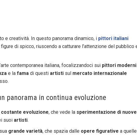
nto e creatività. In questo panorama dinamico, i
pittori italiani
ure di spicco, riuscendo a catturare l’attenzione del pubblico 
’arte contemporanea italiana, focalizzandoci sui
pittori moderni
nza
e la
fama
di questi
artisti
sul
mercato internazionale
sso.
 un panorama in continua evoluzione
n
costante evoluzione
, che vede la
sperimentazione di nuove
ei suoi
artisti
.
 sua
grande varietà
, che spazia dalle
opere figurative
a quelle