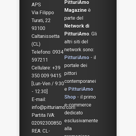
PitturiAmo
APS
Magazine
è
Via Filippo
parte del
Turati, 22
Network di
93100
PitturiAmo
. Gli
Caltanissetta
altri siti del
(CL)
network sono:
Telefono: 0934
PitturiAmo
- il
597211
portale dei
Cellulare: +39
pittori
350 009 9415
contemporanei
[Lun-Ven / 9:30
e
PitturiAmo
- 12:30]
Shop
- il primo
E-mail:
e-commerce
info@pitturiamo.com
dedicato
Partita IVA:
esclusivamente
02092300850
alla
REA: CL-