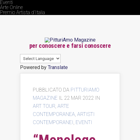
Eventi
Arte Online
Premio Artista d’Italia
per conoscere e farsi conoscere
Powered by
Translate
PUBBLICATO DA
PITTURIAMO
MAGAZINE
IL 22 MAR 2022 IN
ART TOUR
,
ARTE
CONTEMPORANEA
,
ARTISTI
CONTEMPORANEI
,
EVENTI
“Monologo