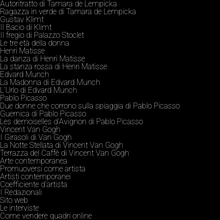
Autoritratto di Tamara de Lempicka
Ragazza in verde di Tamara de Lempicka
Gustav Klimt
Il Bacio di Klimt
Il fregio di Palazzo Stoclet
Le tre età della donna
Henri Matisse
La danza di Henri Matisse
La stanza rossa di Henri Matisse
Edvard Munch
La Madonna di Edvard Munch
L’Urlo di Edvard Munch
Pablo Picasso
Due donne che corrono sulla spiaggia di Pablo Picasso
Guernica di Pablo Picasso
Les demoiselles d’Avignon di Pablo Picasso
Vincent Van Gogh
I Girasoli di Van Gogh
La Notte Stellata di Vincent Van Gogh
Terrazza del Caffè di Vincent Van Gogh
Arte contemporanea
Promuoversi come artista
Artisti contemporanei
Coefficiente d’artista
I Redazionali
Sito web
Le interviste
Come vendere quadri online