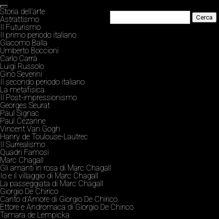
Storia dell’arte
Astrattismo
Il Futurismo
Il primo periodo italiano
Giacomo Balla
Umberto Boccioni
Carlo Carrà
Luigi Russolo
Gino Severini
Il secondo periodo italiano
La metafisica
Il Post-impressionismo
Georges Seurat
Paul Signac
Paul Cezanne
Vincent Van Gogh
Hanry de Toulouse-Lautrec
Il Surrealismo
Quadri Famosi
Marc Chagall
Gli amanti in rosa di Marc Chagall
Io e il villaggio di Marc Chagall
La passeggiata di Marc Chagall
Giorgio De Chirico
Canto d’Amore di Giorgio De Chirico
Ettore e Andromaca di Giorgio De Chirico
Tamara de Lempicka