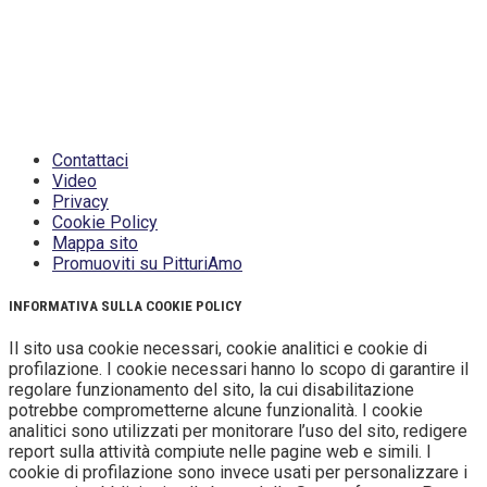
essere ridistribuiti, sempre gratuitamente e senza alcun
fine illecito o commerciale, a condizione che non vengano
alterati in nessuna forma (testi, immagini, grafica, layout),
mantenendo chiaramente PitturiAmo come titolare del
contenuto.
Ogni violazione sarà perseguita secondo la
normativa vigente
.
Contattaci
Video
Privacy
Cookie Policy
Mappa sito
Promuoviti su PitturiAmo
INFORMATIVA SULLA COOKIE POLICY
Il sito usa cookie necessari, cookie analitici e cookie di
profilazione. I cookie necessari hanno lo scopo di garantire il
regolare funzionamento del sito, la cui disabilitazione
potrebbe comprometterne alcune funzionalità. I cookie
analitici sono utilizzati per monitorare l’uso del sito, redigere
report sulla attività compiute nelle pagine web e simili. I
cookie di profilazione sono invece usati per personalizzare i