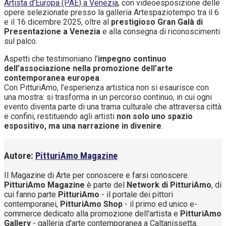
Artista d’Europa (PAE) a Venezia
, con videoesposizione delle
opere selezionate presso la galleria Artespaziotempo tra il 6
e il 16 dicembre 2025, oltre al
prestigioso Gran Galà di
Presentazione a Venezia
e alla consegna di riconoscimenti
sul palco.
Aspetti che testimoniano l’
impegno continuo
dell’associazione nella promozione dell’arte
contemporanea europea
.
Con PitturiAmo, l’esperienza artistica non si esaurisce con
una mostra: si trasforma in un percorso continuo, in cui ogni
evento diventa parte di una trama culturale che attraversa città
e confini, restituendo agli artisti
non solo uno spazio
espositivo, ma una narrazione in divenire
.
Autore:
PitturiAmo Magazine
Il Magazine di Arte per conoscere e farsi conoscere.
PitturiAmo Magazine
è parte del
Network di PitturiAmo
, di
cui fanno parte
PitturiAmo
- il portale dei pittori
contemporanei,
PitturiAmo Shop
- il primo ed unico e-
commerce dedicato alla promozione dell'artista e
PitturiAmo
Gallery
- galleria d'arte contemporanea a Caltanissetta.