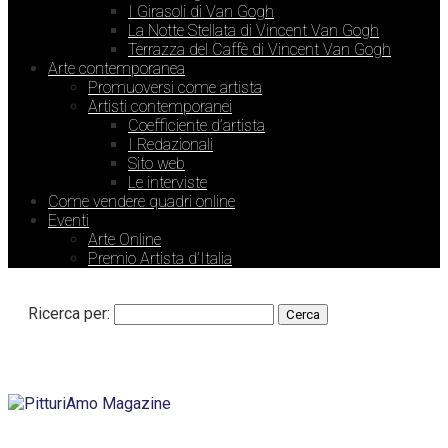
I Girasoli di Van Gogh
La Notte Stellata di Vincent Van Gogh
Terrazza del Caffè di Vincent Van Gogh
Arte contemporanea
Promuoversi come artista
Artisti contemporanei
Coefficiente d’artista
I Redazionali
Sito web
Le interviste
Come vendere quadri online
Eventi
Arte Online
Premio Artista d’Italia
Ricerca per: