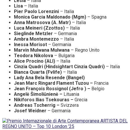
Lesia
– Italia
Lisa
– Italia
Pier Paolo Lorenzini
– Italia
Monica Garcia Maldonado (Mgm)
– Spagna
Anna Matrosova (A. Matr)
– Italia
Luca Meineri (Zzottos)
– Italia
Sieglinde Metzler
– Germania
Ambra Montemezzo
– Italia
Inessa Morisot
– Germania
Marvin Mulwana Mulwana
– Regno Unito
Teodora Nikolova
– Bulgaria
Alice Procino (ALI)
– Italia
Cinzia Quadri (Hindsightart Cinzia Quadri)
– Italia
Bianca Quarta (Fvlife)
– Italia
Lady Ana Bela Resende (Bangel)
Jean Marc Ringard Flament Tuzou –
Francia
Jean François Rossignol (Jefro ) –
Belgio
Angelė Šimoliūnienė –
Lituania
Nikiforos Ilias Tsekouras –
Grecia
Andreas Tscherrig –
Svizzera
Josef Weidner
– Germania