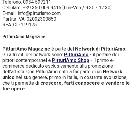
Telefono: 0934 597211
Cellulare: +39 350 009 9415 [Lun-Ven / 9:30 - 12:30]
E-mail: info@pitturiamo.com
Partita IVA: 02092300850
REA: CL-119175
PitturiAmo Magazine
PitturiAmo Magazine
è parte del
Network di PitturiAmo
.
Gli altri siti del network sono:
PitturiAmo
- il portale dei
pittori contemporanei e
PitturiAmo Shop
- il primo e-
commerce dedicato esclusivamente alla promozione
dell'artista. Con PitturiAmo entri a far parte di un
Network
unico
nel suo genere, primo in Italia, in costante evoluzione,
che ti permette di
crescere, farti conoscere e vendere le
tue opere
.
Copyright
- Tutti i contenuti di questa pagina (i testi, le
immagini, la grafica ed il layout) sono di proprietà di
PitturiAmo e tutelati dal diritto d’autore. È pertanto vietato
copiarli, pubblicarli, riscriverli, commercializzarli, distribuirli,
anche soltanto in parte. Tutti i documenti presenti su
questo sito, disponibili gratuitamente per il download, sono
da intendere esclusivamente per uso personale. Possono