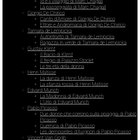
Io e il villaggio di Marc Chagall
La passeggiata di Marc Chagall
Giorgio De Chirico
Canto d’Amore di Giorgio De Chirico
Ettore e Andromaca di Giorgio De Chirico
Tamara de Lempicka
Autoritratto di Tamara de Lempicka
Ragazza in verde di Tamara de Lempicka
Gustav Klimt
Il Bacio di Klimt
Il fregio di Palazzo Stoclet
Le tre età della donna
Henri Matisse
La danza di Henri Matisse
La stanza rossa di Henri Matisse
Edvard Munch
La Madonna di Edvard Munch
L’Urlo di Edvard Munch
Pablo Picasso
Due donne che corrono sulla spiaggia di Pablo
Picasso
Guernica di Pablo Picasso
Les demoiselles d’Avignon di Pablo Picasso
Vincent Van Gogh