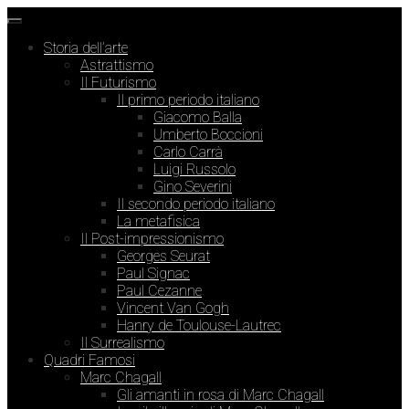
Storia dell’arte
Astrattismo
Il Futurismo
Il primo periodo italiano
Giacomo Balla
Umberto Boccioni
Carlo Carrà
Luigi Russolo
Gino Severini
Il secondo periodo italiano
La metafisica
Il Post-impressionismo
Georges Seurat
Paul Signac
Paul Cezanne
Vincent Van Gogh
Hanry de Toulouse-Lautrec
Il Surrealismo
Quadri Famosi
Marc Chagall
Gli amanti in rosa di Marc Chagall