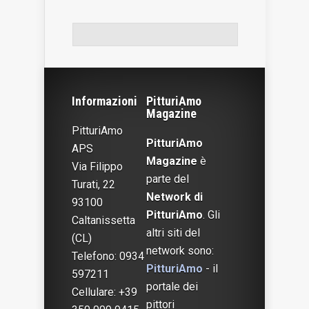
WordPress Contact Form
Informazioni
PitturiAmo
Magazine
PitturiAmo
PitturiAmo
APS
Magazine
è
Via Filippo
parte del
Turati, 22
Network di
93100
PitturiAmo
. Gli
Caltanissetta
altri siti del
(CL)
network sono:
Telefono: 0934
PitturiAmo
- il
597211
portale dei
Cellulare: +39
pittori