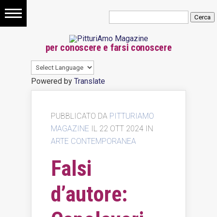
Storia
per conoscere e farsi conoscere
dell’arte
Quadri
Powered by
Translate
Famosi
Arte
PUBBLICATO DA
PITTURIAMO
MAGAZINE
IL 22 OTT 2024 IN
contemporanea
ARTE CONTEMPORANEA
Come
Falsi
vendere
d’autore:
quadri