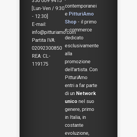
350 009 9415
contemporanei
[Lun-Ven / 9:30
e
PitturiAmo
- 12:30]
Shop
- il primo
E-mail:
e-commerce
info@pitturiamo.com
dedicato
Partita IVA:
esclusivamente
02092300850
alla
REA: CL-
promozione
119175
dell'artista. Con
PitturiAmo
entri a far parte
di un
Network
unico
nel suo
genere, primo
in Italia, in
costante
evoluzione,