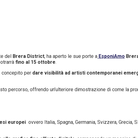
te del
Brera District
, ha aperto le sue porte a
EsponiAmo
Brera
otrarrà
fino al 15 ottobre
.
, concepito per
dare visibilità ad artisti contemporanei emer
to percorso, offrendo un’ulteriore dimostrazione di come la pr
aesi europei
ovvero Italia, Spagna, Germania, Svizzera, Grecia, S