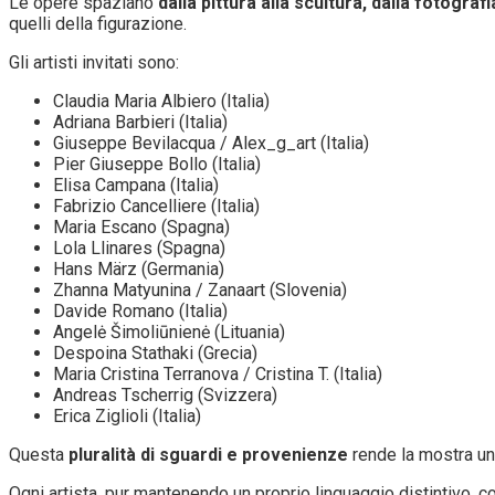
Le opere spaziano
dalla pittura alla scultura, dalla fotografia
quelli della figurazione.
Gli artisti invitati sono:
Claudia Maria Albiero (Italia)
Adriana Barbieri (Italia)
Giuseppe Bevilacqua / Alex_g_art (Italia)
Pier Giuseppe Bollo (Italia)
Elisa Campana (Italia)
Fabrizio Cancelliere (Italia)
Maria Escano (Spagna)
Lola Llinares (Spagna)
Hans März (Germania)
Zhanna Matyunina / Zanaart (Slovenia)
Davide Romano (Italia)
Angelė Šimoliūnienė (Lituania)
Despoina Stathaki (Grecia)
Maria Cristina Terranova / Cristina T. (Italia)
Andreas Tscherrig (Svizzera)
Erica Ziglioli (Italia)
Questa
pluralità di sguardi e provenienze
rende la mostra un 
Ogni artista, pur mantenendo un proprio linguaggio distintivo, co