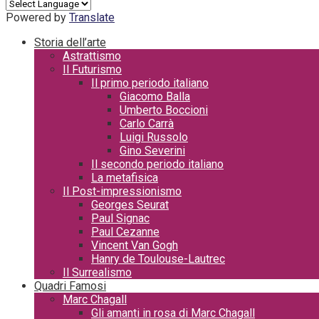
Powered by
Translate
Storia dell’arte
Astrattismo
Il Futurismo
Il primo periodo italiano
Giacomo Balla
Umberto Boccioni
Carlo Carrà
Luigi Russolo
Gino Severini
Il secondo periodo italiano
La metafisica
Il Post-impressionismo
Georges Seurat
Paul Signac
Paul Cezanne
Vincent Van Gogh
Hanry de Toulouse-Lautrec
Il Surrealismo
Quadri Famosi
Marc Chagall
Gli amanti in rosa di Marc Chagall