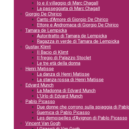
Io e il villaggio di Marc Chagall
La passeggiata di Marc Chagall
Giorgio De Chirico
Canto d’Amore di Giorgio De Chirico
Ettore e Andromaca di Giorgio De Chirico
Tamara de Lempicka
Autoritratto di Tamara de Lempicka
Ragazza in verde di Tamara de Lempicka
Gustav Klimt
Il Bacio di Klimt
Il fregio di Palazzo Stoclet
Le tre età della donna
Henri Matisse
La danza di Henri Matisse
La stanza rossa di Henri Matisse
Edvard Munch
La Madonna di Edvard Munch
L’Urlo di Edvard Munch
Pablo Picasso
Due donne che corrono sulla spiaggia di Pab
Guernica di Pablo Picasso
Les demoiselles d’Avignon di Pablo Picasso
Vincent Van Gogh
I Girasoli di Van Gogh