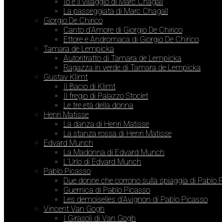
Io e il villaggio di Marc Chagall
La passeggiata di Marc Chagall
Giorgio De Chirico
Canto d’Amore di Giorgio De Chirico
Ettore e Andromaca di Giorgio De Chirico
Tamara de Lempicka
Autoritratto di Tamara de Lempicka
Ragazza in verde di Tamara de Lempicka
Gustav Klimt
Il Bacio di Klimt
Il fregio di Palazzo Stoclet
Le tre età della donna
Henri Matisse
La danza di Henri Matisse
La stanza rossa di Henri Matisse
Edvard Munch
La Madonna di Edvard Munch
L’Urlo di Edvard Munch
Pablo Picasso
Due donne che corrono sulla spiaggia di Pablo 
Guernica di Pablo Picasso
Les demoiselles d’Avignon di Pablo Picasso
Vincent Van Gogh
I Girasoli di Van Gogh