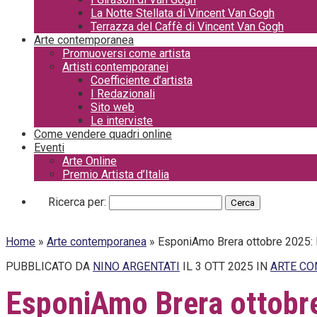
La Notte Stellata di Vincent Van Gogh
Terrazza del Caffè di Vincent Van Gogh
Arte contemporanea
Promuoversi come artista
Artisti contemporanei
Coefficiente d’artista
I Redazionali
Sito web
Le interviste
Come vendere quadri online
Eventi
Arte Online
Premio Artista d’Italia
Ricerca per:
Home
»
Arte contemporanea
»
EsponiAmo Brera ottobre 2025: l’
PUBBLICATO DA
NINO ARGENTATI
IL 3 OTT 2025 IN
ARTE C
EsponiAmo Brera ottobre 