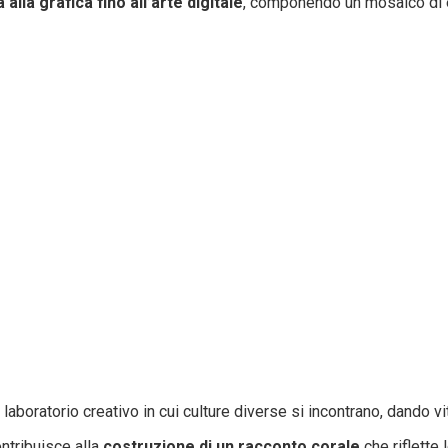
 alla grafica fino all’arte digitale
, componendo un mosaico di es
laboratorio creativo in cui culture diverse si incontrano, dando v
ntribuisce alla
costruzione di un racconto corale
che riflette