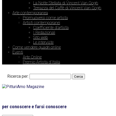
La Notte Stellata di Vincent Van Gogh
Terrazza del Caffè di Vincent Van Gogh
Arte contemporanea
Promuoversi come artista
Artisti contemporanei
Coefficiente d’artista
I Redazionali
Sito web
Le interviste
Come vendere quadri online
Eventi
Arte Online
Premio Artista d’Italia
Ricerca per:
per conoscere e farsi conoscere