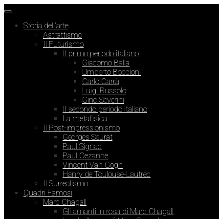
Storia dell’arte
Astrattismo
Il Futurismo
Il primo periodo italiano
Giacomo Balla
Umberto Boccioni
Carlo Carrà
Luigi Russolo
Gino Severini
Il secondo periodo italiano
La metafisica
Il Post-impressionismo
Georges Seurat
Paul Signac
Paul Cezanne
Vincent Van Gogh
Hanry de Toulouse-Lautrec
Il Surrealismo
Quadri Famosi
Marc Chagall
Gli amanti in rosa di Marc Chagall