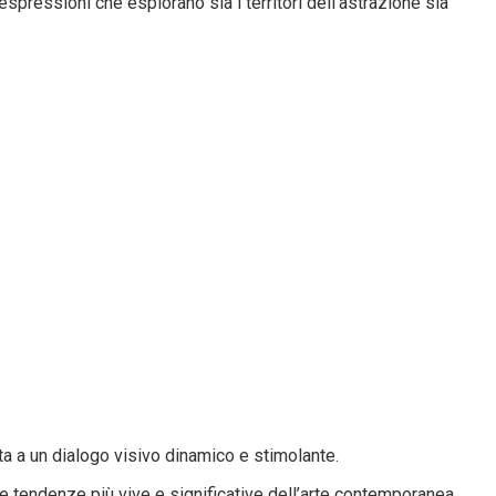
pressioni che esplorano sia i territori dell’astrazione sia
ita a un dialogo visivo dinamico e stimolante.
 le tendenze più vive e significative dell’arte contemporanea