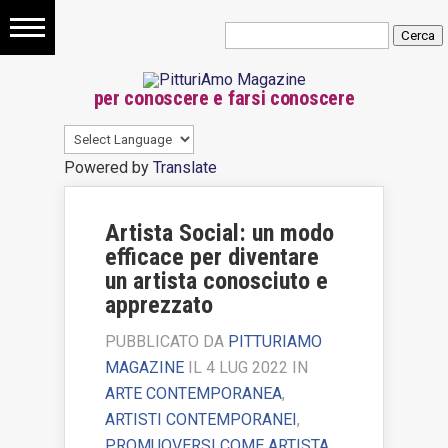
Storia
per conoscere e farsi conoscere
dell’arte
Quadri
Powered by
Translate
Famosi
Artista Social: un modo
Arte
efficace per diventare
un artista conosciuto e
contemporanea
apprezzato
Come
PUBBLICATO DA
PITTURIAMO
vendere
MAGAZINE
IL 4 LUG 2022 IN
ARTE CONTEMPORANEA
,
quadri
ARTISTI CONTEMPORANEI
,
PROMUOVERSI COME ARTISTA