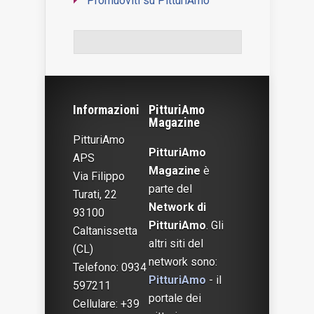
Promuoviti su PitturiAmo
WordPress Contact Form
Informazioni
PitturiAmo
Magazine
PitturiAmo
PitturiAmo
APS
Magazine
è
Via Filippo
parte del
Turati, 22
Network di
93100
PitturiAmo
. Gli
Caltanissetta
altri siti del
(CL)
network sono:
Telefono: 0934
PitturiAmo
- il
597211
portale dei
Cellulare: +39