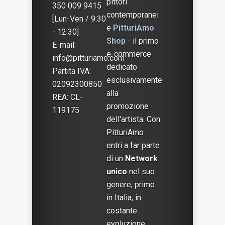
pittori
350 009 9415
contemporanei
[Lun-Ven / 9:30
e
PitturiAmo
- 12:30]
Shop
- il primo
E-mail:
e-commerce
info@pitturiamo.com
dedicato
Partita IVA:
esclusivamente
02092300850
alla
REA: CL-
promozione
119175
dell'artista. Con
PitturiAmo
entri a far parte
di un
Network
unico
nel suo
genere, primo
in Italia, in
costante
evoluzione,