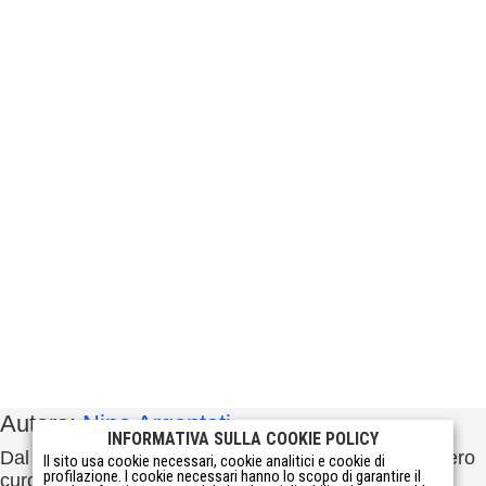
Autore:
Nino Argentati
INFORMATIVA SULLA COOKIE POLICY
Dal 1995 sono un consulente di web marketing, ovvero
Il sito usa cookie necessari, cookie analitici e cookie di
profilazione. I cookie necessari hanno lo scopo di garantire il
curo la presenza online di aziende, professionisti e